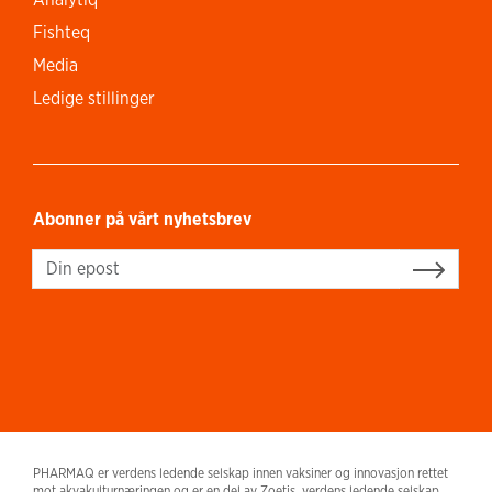
Fishteq
Media
Ledige stillinger
Abonner på vårt nyhetsbrev
Sign up
PHARMAQ er verdens ledende selskap innen vaksiner og innovasjon rettet
mot akvakulturnæringen og er en del av Zoetis, verdens ledende selskap