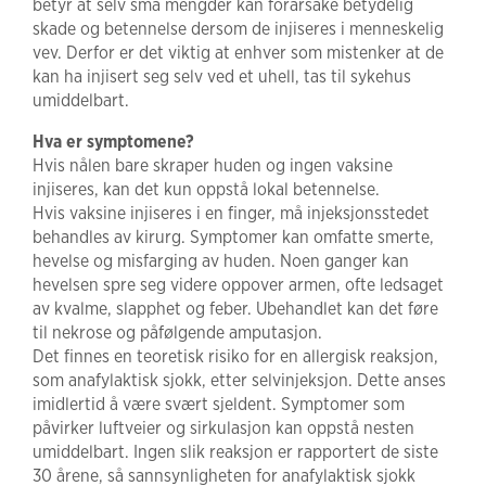
betyr at selv små mengder kan forårsake betydelig
skade og betennelse dersom de injiseres i menneskelig
vev. Derfor er det viktig at enhver som mistenker at de
kan ha injisert seg selv ved et uhell, tas til sykehus
umiddelbart.
Hva er symptomene?
Hvis nålen bare skraper huden og ingen vaksine
injiseres, kan det kun oppstå lokal betennelse.
Hvis vaksine injiseres i en finger, må injeksjonsstedet
behandles av kirurg. Symptomer kan omfatte smerte,
hevelse og misfarging av huden. Noen ganger kan
hevelsen spre seg videre oppover armen, ofte ledsaget
av kvalme, slapphet og feber. Ubehandlet kan det føre
til nekrose og påfølgende amputasjon.
Det finnes en teoretisk risiko for en allergisk reaksjon,
som anafylaktisk sjokk, etter selvinjeksjon. Dette anses
imidlertid å være svært sjeldent. Symptomer som
påvirker luftveier og sirkulasjon kan oppstå nesten
umiddelbart. Ingen slik reaksjon er rapportert de siste
30 årene, så sannsynligheten for anafylaktisk sjokk