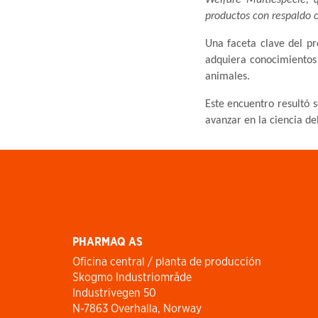
productos con respaldo c
Una faceta clave del p
adquiera conocimientos 
animales.
Este encuentro resultó 
avanzar en la ciencia de
PHARMAQ AS
Oficina central / planta de producción
Skogmo Industriområde
Industrivegen 50
N-7863 Overhalla, Norway