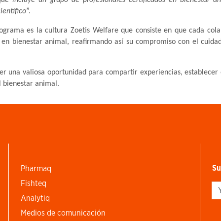
ientífico
”.
rograma es la cultura Zoetis Welfare que consiste en que cada col
en bienestar animal, reafirmando así su compromiso con el cuidad
ser una valiosa oportunidad para compartir experiencias, establecer
l bienestar animal.
Su
Pharmaq
Fishteq
Si
Analytiq
Medios de comunicación