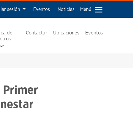
ciar sesión
Eventos
Noticias
Menú
rca de
Contactar
Ubicaciones
Eventos
otros
l Primer
nestar