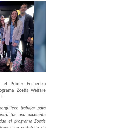
n el Primer Encuentro
rograma Zoetis Welfare
l.
orgullece trabajar para
entro fue una excelente
idad el programa Zoetis
nimal y un portafolio de