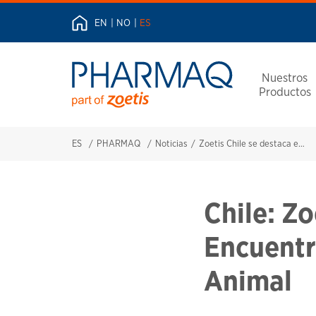
EN
NO
ES
Nuestros
Productos
ES
PHARMAQ
Noticias
Zoetis Chile se destaca en el Primer Encuentro Latinoamericano de Bienestar Animal
Chile: Zo
Encuentr
Animal