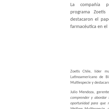
La compañía pr
programa Zoetis 
destacaron el pape
farmacéutica en el
Zoetis Chile, líder 
Latinoamericano de Bi
Multiespecie y destacaro
Julio Mendoza, gerent
comprender y abordar l
oportunidad para que m
Welfare Multiespecie, q