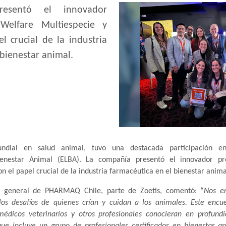
esentó el innovador
Welfare Multiespecie y
l crucial de la industria
 bienestar animal.
mundial en salud animal, tuvo una destacada participación e
enestar Animal (ELBA). La compañía presentó el innovador p
n el papel crucial de la industria farmacéutica en el bienestar anima
e general de PHARMAQ Chile, parte de Zoetis, comentó: “
Nos en
os desafíos de quienes crían y cuidan a los animales. Este encu
édicos veterinarios y otros profesionales conocieran en profund
ue incluye un grupo de profesionales certificados en bienestar a