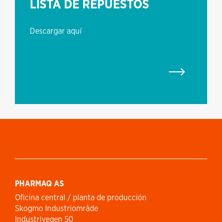
LISTA DE REPUESTOS
Descargar aquí
PHARMAQ AS
Oficina central / planta de producción
Skogmo Industriområde
Industrivegen 50