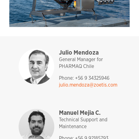
sales and technical support
management
pharmaq
chile
Julio Mendoza
General Manager for
PHARMAQ Chile
Phone: +56 9 34325946
julio.mendoza@zoetis.com
sales and technical support
fishteq
Manuel Mejia C.
Technical Support and
Maintenance
Phone: +56 9 92185793