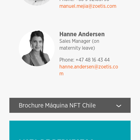
manuel.mejia@zoetis.com
sales and technical support
fishteq
Hanne Andersen
Sales Manager (on
maternity leave)
Phone: +47 48 16 43 44
hanne.andersen@zoetis.co
m
Brochure Máquina NFT Chile