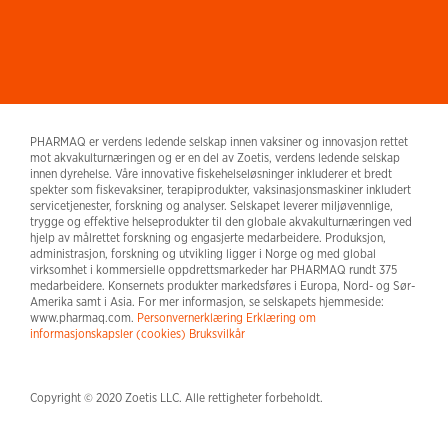
PHARMAQ er verdens ledende selskap innen vaksiner og innovasjon rettet
mot akvakulturnæringen og er en del av Zoetis, verdens ledende selskap
innen dyrehelse. Våre innovative fiskehelseløsninger inkluderer et bredt
spekter som fiskevaksiner, terapiprodukter, vaksinasjonsmaskiner inkludert
servicetjenester, forskning og analyser. Selskapet leverer miljøvennlige,
trygge og effektive helseprodukter til den globale akvakulturnæringen ved
hjelp av målrettet forskning og engasjerte medarbeidere. Produksjon,
administrasjon, forskning og utvikling ligger i Norge og med global
virksomhet i kommersielle oppdrettsmarkeder har PHARMAQ rundt 375
medarbeidere. Konsernets produkter markedsføres i Europa, Nord- og Sør-
Amerika samt i Asia. For mer informasjon, se selskapets hjemmeside:
www.pharmaq.com.
Personvernerklæring
Erklæring om
informasjonskapsler (cookies)
Bruksvilkår
Copyright © 2020 Zoetis LLC. Alle rettigheter forbeholdt.