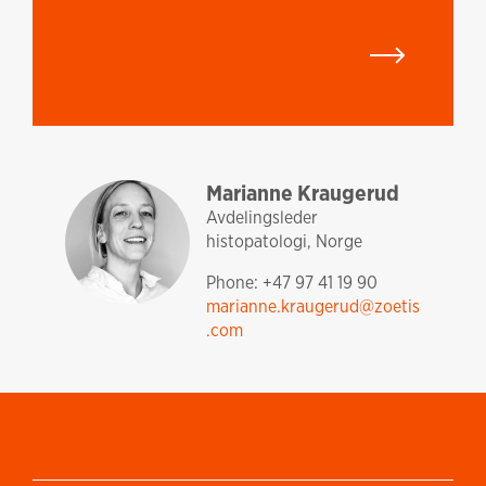
analytiq
norway and nordics
Marianne Kraugerud
Avdelingsleder
histopatologi, Norge
Phone: +47 97 41 19 90
marianne.kraugerud@zoetis
.com