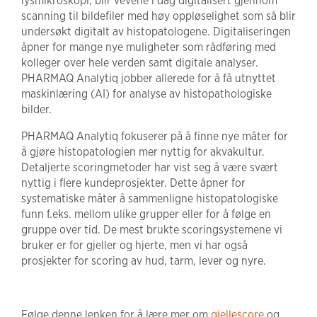
lysmikroskopi, blir vevene i dag digitalisert gjennom
scanning til bildefiler med høy oppløselighet som så blir
undersøkt digitalt av histopatologene. Digitaliseringen
åpner for mange nye muligheter som rådføring med
kolleger over hele verden samt digitale analyser.
PHARMAQ Analytiq jobber allerede for å få utnyttet
maskinlæring (AI) for analyse av histopathologiske
bilder.
PHARMAQ Analytiq fokuserer på å finne nye måter for
å gjøre histopatologien mer nyttig for akvakultur.
Detaljerte scoringmetoder har vist seg å være svært
nyttig i flere kundeprosjekter. Dette åpner for
systematiske måter å sammenligne histopatologiske
funn f.eks. mellom ulike grupper eller for å følge en
gruppe over tid. De mest brukte scoringsystemene vi
bruker er for gjeller og hjerte, men vi har også
prosjekter for scoring av hud, tarm, lever og nyre.
Følge denne lenken for å lære mer om
gjellescore
og