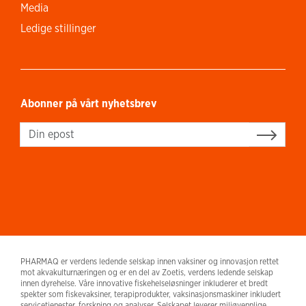
Media
Ledige stillinger
Abonner på vårt nyhetsbrev
Sign up
PHARMAQ er verdens ledende selskap innen vaksiner og innovasjon rettet
mot akvakulturnæringen og er en del av Zoetis, verdens ledende selskap
innen dyrehelse. Våre innovative fiskehelseløsninger inkluderer et bredt
spekter som fiskevaksiner, terapiprodukter, vaksinasjonsmaskiner inkludert
servicetjenester, forskning og analyser. Selskapet leverer miljøvennlige,