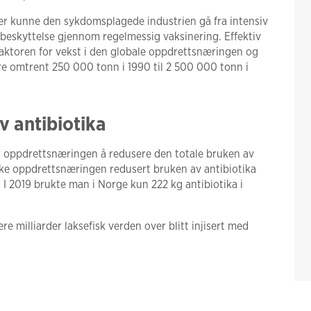
er kunne den sykdomsplagede industrien gå fra intensiv
g beskyttelse gjennom regelmessig vaksinering. Effektiv
faktoren for vekst i den globale oppdrettsnæringen og
sere omtrent 250 000 tonn i 1990 til 2 500 000 tonn i
v antibiotika
or oppdrettsnæringen å redusere den totale bruken av
ke oppdrettsnæringen redusert bruken av antibiotika
 I 2019 brukte man i Norge kun 222 kg antibiotika i
re milliarder laksefisk verden over blitt injisert med