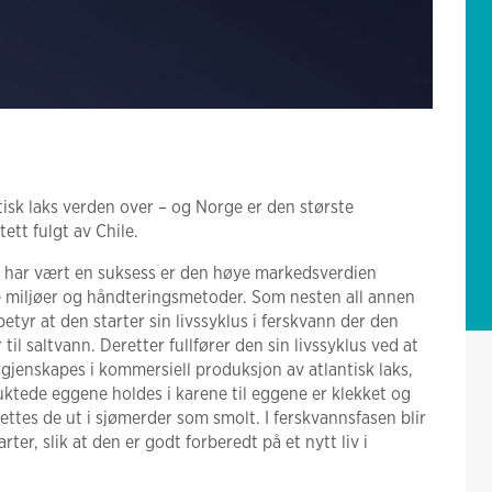
tisk laks verden over – og Norge er den største
ett fulgt av Chile.
en har vært en suksess er den høye markedsverdien
ke miljøer og håndteringsmetoder. Som nesten all annen
betyr at den starter sin livssyklus i ferskvann der den
 til saltvann. Deretter fullfører den sin livssyklus ved at
e gjenskapes i kommersiell produksjon av atlantisk laks,
ruktede eggene holdes i karene til eggene er klekket og
ettes de ut i sjømerder som smolt. I ferskvannsfasen blir
rter, slik at den er godt forberedt på et nytt liv i