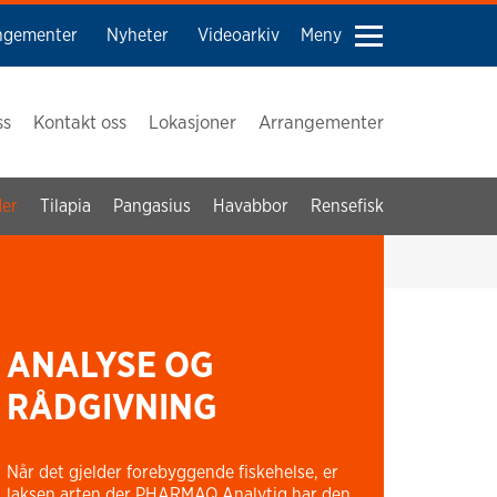
ngementer
Nyheter
Videoarkiv
Meny
ss
Kontakt oss
Lokasjoner
Arrangementer
der
Tilapia
Pangasius
Havabbor
Rensefisk
ANALYSE OG
RÅDGIVNING
Når det gjelder forebyggende fiskehelse, er
laksen arten der PHARMAQ Analytiq har den