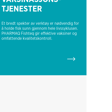
TJENESTER
Et bredt spekter av verktøy er nødvendig for
å holde fisk sunn gjennom hele livssyklusen.
PHARMAQ Fishteq gir effektive vaksiner og
omfattende kvalitetskontroll.