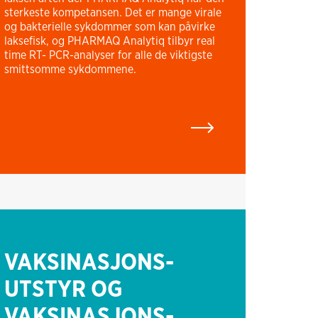
sterkeste kompetansen. Det er mange virale
og bakterielle sykdommer som kan påvirke
laksefisk, og PHARMAQ Analytiq tilbyr real
time RT- PCR-analyser for alle de viktigste
smittsomme sykdommene.
VAKSINASJONS-
UTSTYR OG
VAKSINASJONS-