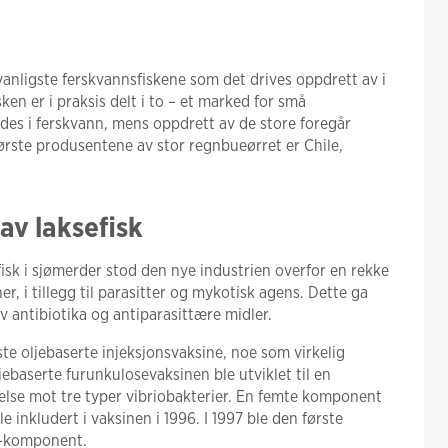
nligste ferskvannsfiskene som det drives oppdrett av i
en er i praksis delt i to – et marked for små
des i ferskvann, mens oppdrett av de store foregår
rste produsentene av stor regnbueørret er Chile,
av laksefisk
fisk i sjømerder stod den nye industrien overfor en rekke
er, i tillegg til parasitter og mykotisk agens. Dette ga
v antibiotika og antiparasittære midler.
te oljebaserte injeksjonsvaksine, noe som virkelig
ebaserte furunkulosevaksinen ble utviklet til en
telse mot tre typer vibriobakterier. En femte komponent
e inkludert i vaksinen i 1996. I 1997 ble den første
N-komponent.