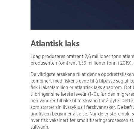
Atlantisk laks
I dag produseres omtrent 2,6 millioner tonn atlan
produsenten (omtrent 1,36 millioner tonn i 2019), t
De viktigste årsakene til at denne oppdrettsfisk
kombinert med fiskens evne til å tilpasse seg uli
fisk i laksefamilien er atlantisk laks anadrom. Det 
tilbringer sine første leveår (1–6), før den migrerer
den vandrer tilbake til ferskvann for å gyte. Dett
som starter sin livssyklus i ferskvannskar. De bef
ungfisken begynner å spise. Når de er store nok, s
hver fisk vaksinert før smoltifiseringsprosessen sta
saltvann.