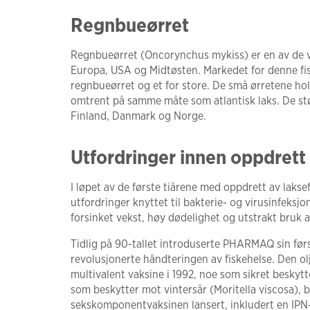
Regnbueørret
Regnbueørret (Oncorynchus mykiss) er en av de va
Europa, USA og Midtøsten. Markedet for denne fisk
regnbueørret og et for store. De små ørretene hol
omtrent på samme måte som atlantisk laks. De stø
Finland, Danmark og Norge.
Utfordringer innen oppdrett 
I løpet av de første tiårene med oppdrett av lakse
utfordringer knyttet til bakterie- og virusinfeksjon
forsinket vekst, høy dødelighet og utstrakt bruk a
Tidlig på 90-tallet introduserte PHARMAQ sin førs
revolusjonerte håndteringen av fiskehelse. Den olj
multivalent vaksine i 1992, noe som sikret beskyt
som beskytter mot vintersår (Moritella viscosa), bl
sekskomponentvaksinen lansert, inkludert en IP