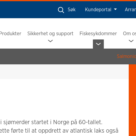
Søk
Kundeportal
Arra
Produkter
Sikkerhet og support
Fiskesykdommer
Om o
Salmoni
i sjømerder startet i Norge på 60-tallet.
te førte til at oppdrett av atlantisk laks også