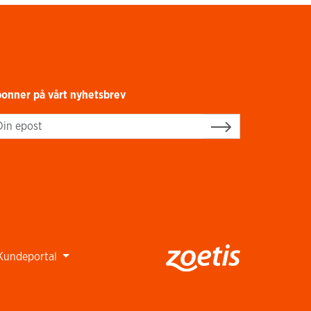
onner på vårt nyhetsbrev
gn up
Kundeportal