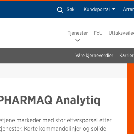
Søk
Kundeportal
Arra
Tjenester
FoU
Uttaksveil
Våre kjerneverdier
Karrier
i PHARMAQ Analytiq
etjene markeder med stor etterspørsel etter
jenester. Korte kommandolinjer og solide