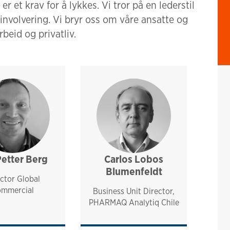
 et krav for å lykkes. Vi tror på en lederstil
 involvering. Vi bryr oss om våre ansatte og
beid og privatliv.
Petter Berg
sales and technical support
analytiq
norway and nordics
Carlos Lobos
analytiq
chile
Blumenfeldt
ctor Global
mmercial
Business Unit Director,
PHARMAQ Analytiq Chile