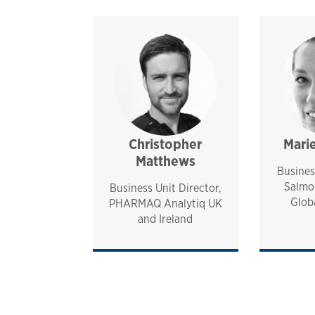
Christopher
analytiq
uk and ireland
Mari
Matthews
Busines
Salmo
Business Unit Director,
Glob
PHARMAQ Analytiq UK
and Ireland