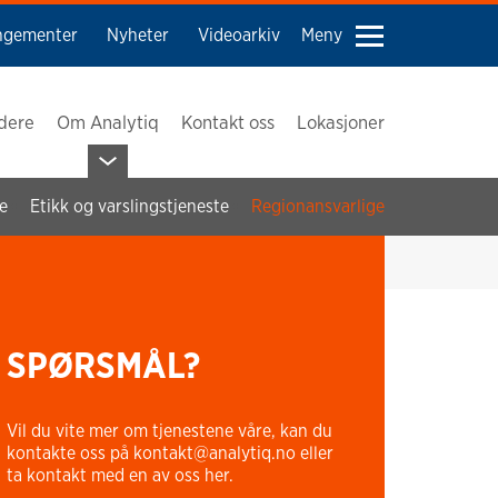
ngementer
Nyheter
Videoarkiv
Meny
edere
Om Analytiq
Kontakt oss
Lokasjoner
e
Etikk og varslingstjeneste
Regionansvarlige
SPØRSMÅL?
Vil du vite mer om tjenestene våre, kan du
kontakte oss på kontakt@analytiq.no eller
ta kontakt med en av oss her.