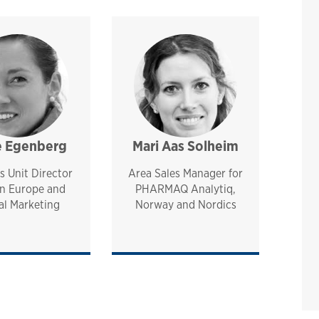
e Egenberg
sales and technical support
management
pharmaq
analytiq
norway and nordics
Mari Aas Solheim
sales and technical suppor
analytiq
pharmaq
norway and nordics
s Unit Director
Area Sales Manager for
n Europe and
PHARMAQ Analytiq,
al Marketing
Norway and Nordics