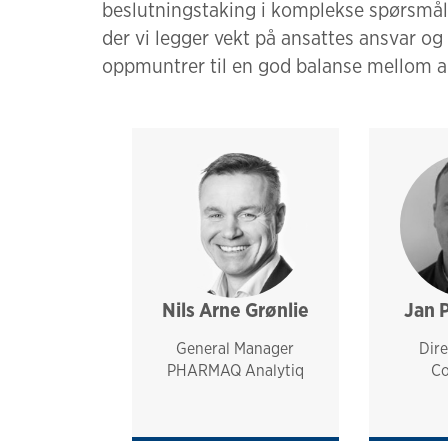
beslutningstaking i komplekse spørsmål er
der vi legger vekt på ansattes ansvar og
oppmuntrer til en god balanse mellom ar
Nils Arne Grønlie
management
analytiq
pharmaq
norway and nordics
Jan 
General Manager
Dire
PHARMAQ Analytiq
Co