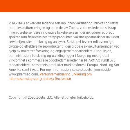
PHARMAQ er verdens ledende selskap innen vaksiner og innovasjon rettet
mot akvakulturnæringen og er en del av Zoetis, verdens ledende selskap
innen dyrehelse. Våre innovative fiskehelseløsninger inkluderer et bredt
spekter som fiskevaksiner, terapiprodukter, vaksinasjonsmaskiner inkludert
servicetjenester, forskning og analyser. Selskapet leverer miljøvennlige,
trygge og effektive helseprodukter til den globale akvakulturnæringen ved
hjelp av målrettet forskning og engasjerte medarbeidere. Produksjon,
administrasjon, forskning og utvikling ligger i Norge og med global
virksomhet i kommersielle oppdrettsmarkeder har PHARMAQ rundt 375
medarbeidere. Konsernets produkter markedsføres i Europa, Nord- og Sør-
Amerika samt i Asia. For mer informasjon, se selskapets hjemmeside:
www.pharmaq.com.
Personvernerklæring
Erklæring om
informasjonskapsler (cookies)
Bruksvilkår
Copyright © 2020 Zoetis LLC. Alle rettigheter forbeholdt.