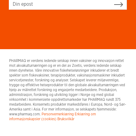
Sign up
PHARMAQ er verdens ledende selskap innen vaksiner og innovasjon rettet
mot akvakulturnæringen og er en del av Zoetis, verdens ledende selskap
innen dyrehelse. Våre innovative fiskehelseløsninger inkluderer et bredt
spekter som fiskevaksiner, terapiprodukter, vaksinasjonsmaskiner inkludert
servicetjenester, forskning og analyser. Selskapet leverer miljøvennlige,
trygge og effektive helseprodukter til den globale akvakulturnæringen ved
hjelp av målrettet forskning og engasjerte medarbeidere. Produksjon,
administrasjon, forskning og utvikling ligger i Norge og med global
virksomhet i kommersielle oppdrettsmarkeder har PHARMAQ rundt 375
medarbeidere. Konsernets produkter markedsføres i Europa, Nord- og Sør-
Amerika samt i Asia. For mer informasjon, se selskapets hjemmeside:
www.pharmaq.com.
Personvernerklæring
Erklæring om
informasjonskapsler (cookies)
Bruksvilkår