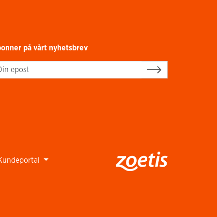
onner på vårt nyhetsbrev
gn up
Kundeportal