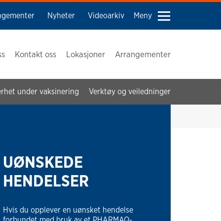
ngementer
Nyheter
Videoarkiv
Meny
ss
Kontakt oss
Lokasjoner
Arrangementer
erhet under vaksinering
Verktøy og veiledninger
UØNSKEDE
HENDELSER
Hvis du opplever en uønsket hendelse
forbundet med bruk av et PHARMAQ-