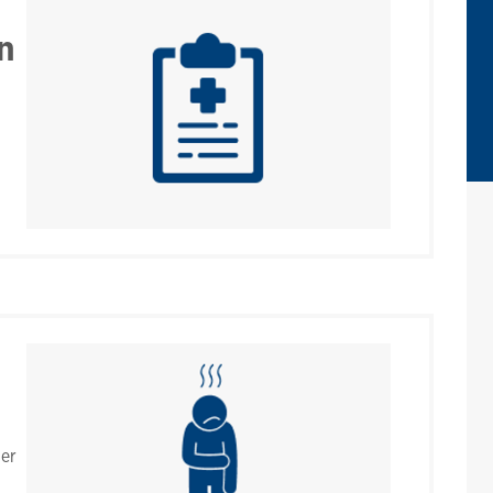
n
ler