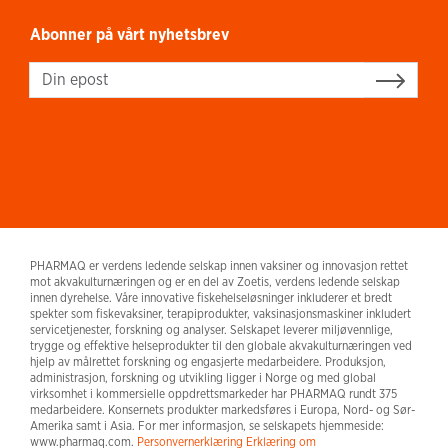
Abonner på vårt nyhetsbrev
Sign up
PHARMAQ er verdens ledende selskap innen vaksiner og innovasjon rettet
mot akvakulturnæringen og er en del av Zoetis, verdens ledende selskap
innen dyrehelse. Våre innovative fiskehelseløsninger inkluderer et bredt
spekter som fiskevaksiner, terapiprodukter, vaksinasjonsmaskiner inkludert
servicetjenester, forskning og analyser. Selskapet leverer miljøvennlige,
trygge og effektive helseprodukter til den globale akvakulturnæringen ved
hjelp av målrettet forskning og engasjerte medarbeidere. Produksjon,
administrasjon, forskning og utvikling ligger i Norge og med global
virksomhet i kommersielle oppdrettsmarkeder har PHARMAQ rundt 375
medarbeidere. Konsernets produkter markedsføres i Europa, Nord- og Sør-
Amerika samt i Asia. For mer informasjon, se selskapets hjemmeside:
www.pharmaq.com.
Personvernerklæring
Erklæring om