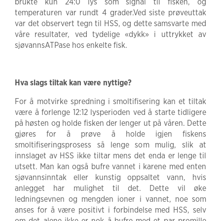
brukte kun 24:0 lys som signal til fisken, og
temperaturen var rundt 4 grader.Ved siste prøveuttak
var det observert tegn til HSS, og dette samsvarte med
våre resultater, ved tydelige «dykk» i uttrykket av
sjøvannsATPase hos enkelte fisk.
Hva slags tiltak kan være nyttige?
For å motvirke spredning i smoltifisering kan et tiltak
være å forlenge 12:12 lysperioden ved å starte tidligere
på høsten og holde fisken der lenger ut på våren. Dette
gjøres for å prøve å holde igjen fiskens
smoltifiseringsprosess så lenge som mulig, slik at
innslaget av HSS ikke tiltar mens det enda er lenge til
utsett. Man kan også bufre vannet i karene med enten
sjøvannsinntak eller kunstig oppsaltet vann, hvis
anlegget har mulighet til det. Dette vil øke
ledningsevnen og mengden ioner i vannet, noe som
anses for å være positivt i forbindelse med HSS, selv
om det alene ikke er nok å bufre med et par promille