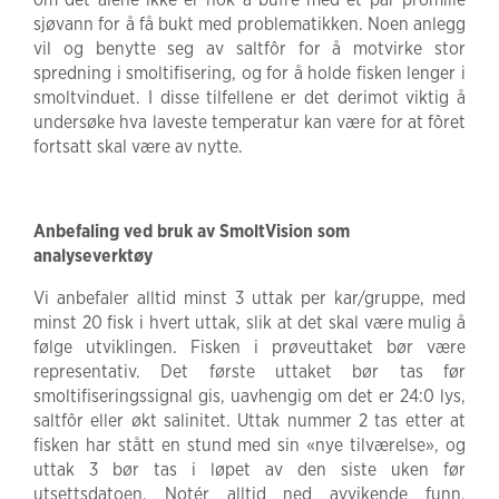
sjøvann for å få bukt med problematikken. Noen anlegg
vil og benytte seg av saltfôr for å motvirke stor
spredning i smoltifisering, og for å holde fisken lenger i
smoltvinduet. I disse tilfellene er det derimot viktig å
undersøke hva laveste temperatur kan være for at fôret
fortsatt skal være av nytte.
Anbefaling ved bruk av SmoltVision som
analyseverktøy
Vi anbefaler alltid minst 3 uttak per kar/gruppe, med
minst 20 fisk i hvert uttak, slik at det skal være mulig å
følge utviklingen. Fisken i prøveuttaket bør være
representativ. Det første uttaket bør tas før
smoltifiseringssignal gis, uavhengig om det er 24:0 lys,
saltfôr eller økt salinitet. Uttak nummer 2 tas etter at
fisken har stått en stund med sin «nye tilværelse», og
uttak 3 bør tas i løpet av den siste uken før
utsettsdatoen. Notér alltid ned avvikende funn,