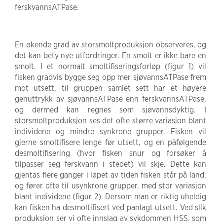
ferskvannsATPase.
En økende grad av storsmoltproduksjon observeres, og
det kan bety nye utfordringer. En smolt er ikke bare en
smolt. I et normalt smoltifiseringsforløp (figur 1) vil
fisken gradvis bygge seg opp mer sjøvannsATPase frem
mot utsett, til gruppen samlet sett har et høyere
genuttrykk av sjøvannsATPase enn ferskvannsATPase,
og dermed kan regnes som sjøvannsdyktig. I
storsmoltproduksjon ses det ofte større variasjon blant
individene og mindre synkrone grupper. Fisken vil
gjerne smoltifisere lenge før utsett, og en påfølgende
desmoltifisering (hvor fisken snur og forsøker å
tilpasser seg ferskvann i stedet) vil skje. Dette kan
gjentas flere ganger i løpet av tiden fisken står på land,
og fører ofte til usynkrone grupper, med stor variasjon
blant individene (figur 2). Dersom man er riktig uheldig
kan fisken ha desmoltifisert ved panlagt utsett. Ved slik
produksjon ser vi ofte innslag av sykdommen HSS, som